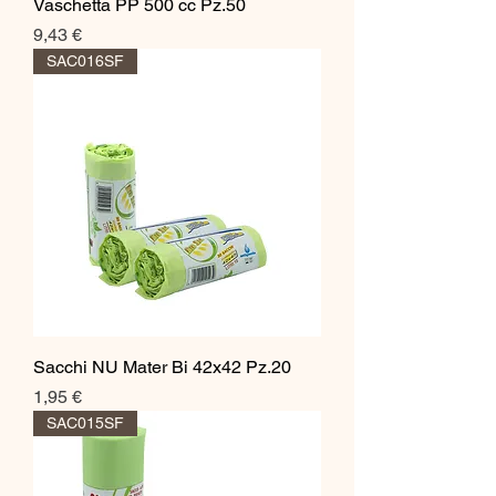
Vaschetta PP 500 cc Pz.50
Prezzo
9,43 €
SAC016SF
Sacchi NU Mater Bi 42x42 Pz.20
Prezzo
1,95 €
SAC015SF