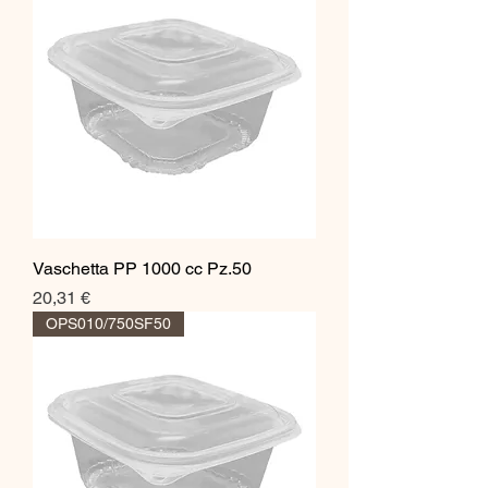
Vaschetta PP 1000 cc Pz.50
Prezzo
20,31 €
OPS010/750SF50