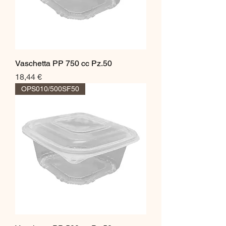
Vaschetta PP 750 cc Pz.50
Prezzo
18,44 €
OPS010/500SF50