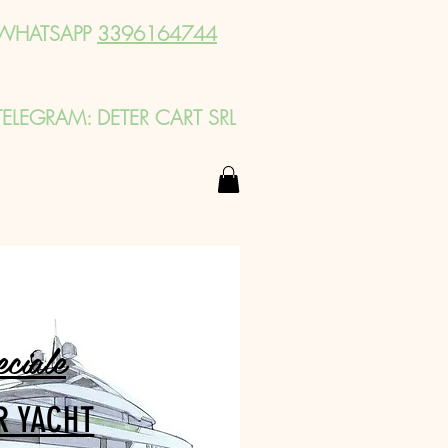
WHATSAPP
3396164744
TELEGRAM: DETER CART SRL
eciale
R YACHT