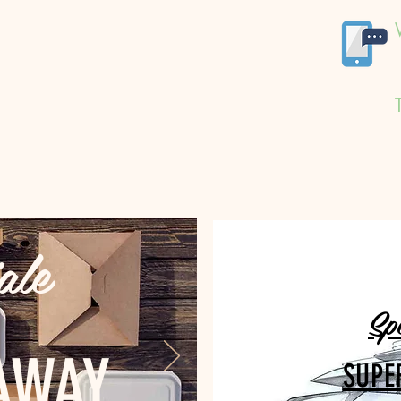
ale
Sp
AWAY
SUPE