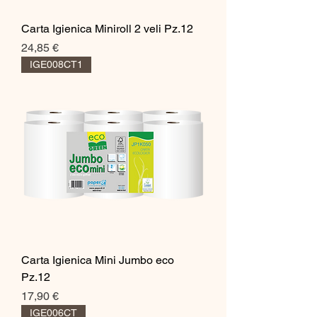
Carta Igienica Miniroll 2 veli Pz.12
Prezzo
24,85 €
IGE008CT1
Carta Igienica Mini Jumbo eco
Pz.12
Prezzo
17,90 €
IGE006CT