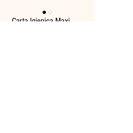
Carta Igienica Maxi
Jumbo eco Pz.6
Prezzo
16,45 €
Quantità
*
Aggiungi al carrello
Igienica in ovatta di cellulosa
recycled - 2 veli - 280 metri.
Cartone da 6 rotoli.