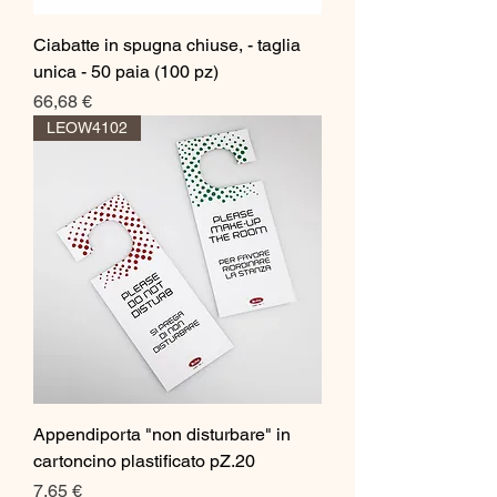
Ciabatte in spugna chiuse, - taglia
unica - 50 paia (100 pz)
Prezzo
66,68 €
LEOW4102
Appendiporta "non disturbare" in
cartoncino plastificato pZ.20
Prezzo
7,65 €