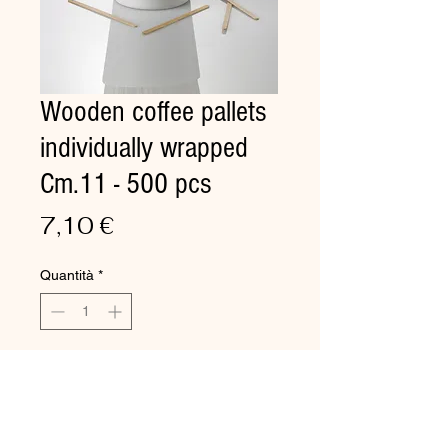
Wooden coffee pallets
individually wrapped
Cm.11 - 500 pcs
Prezzo
7,10 €
Quantità
*
Aggiungi al carrello
The wrapped
coffee