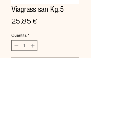
Viagrass san Kg.5
Prezzo
25,85 €
Quantità
*
Aggiungi al carrello
Per pavimenti e altre superfici,
lavaggio manuale e meccanico
Sgrassante IGIENIZZANTE
alcalino con solventi idrosolubili
per sporchi grassi e ostinati.
Contiene SOSTANZE
IGIENIZZANTI.