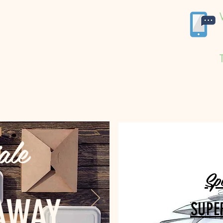
ale
Sp
AWAY
SUPE