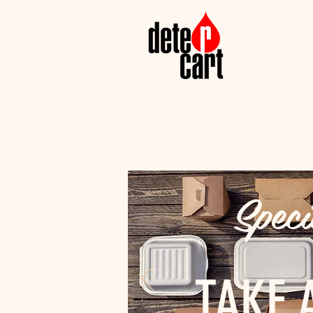
Speci
TAKE 