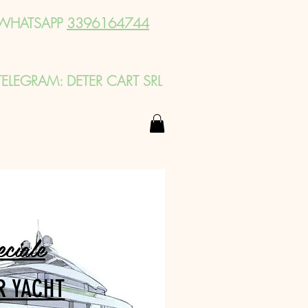
WHATSAPP
3396164744
TELEGRAM: DETER CART SRL
eciale
R YACHT