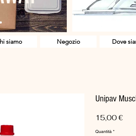
hi siamo
Negozio
Dove si
Unipav Musch
Pre
15,00 €
Quantità
*