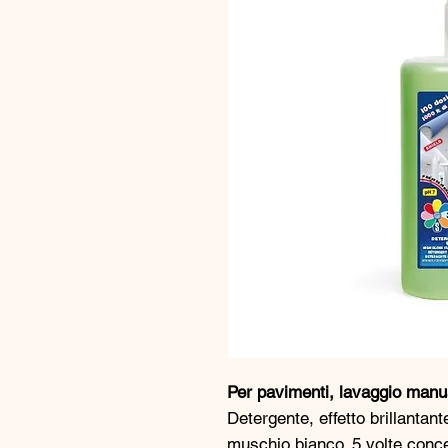
Per pavimenti, lavaggio man
Detergente, effetto brillantan
muschio bianco. 5 volte conce