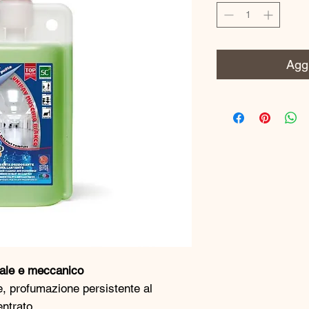
Aggi
uale e meccanico
te, profumazione persistente al
ntrato.