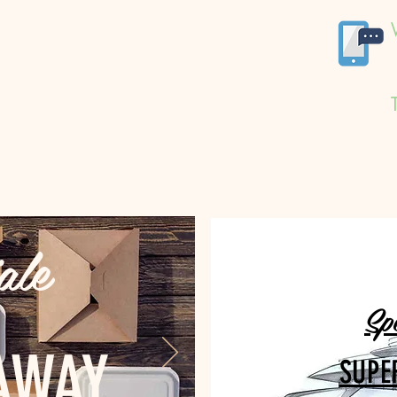
ale
Sp
AWAY
SUPE