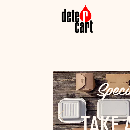
Speci
TAKE 