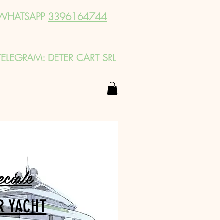
WHATSAPP
3396164744
TELEGRAM: DETER CART SRL
eciale
R YACHT