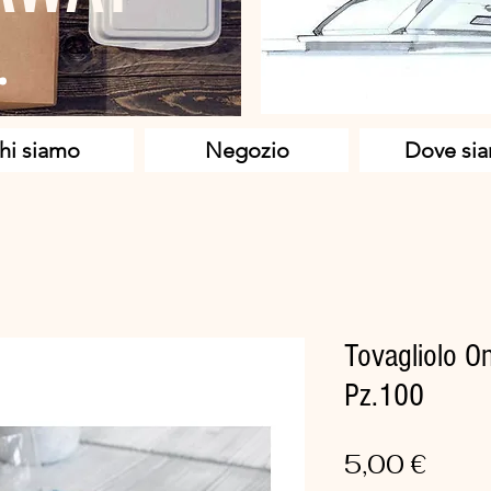
hi siamo
Negozio
Dove si
Tovagliolo O
Pz.100
Prez
5,00 €