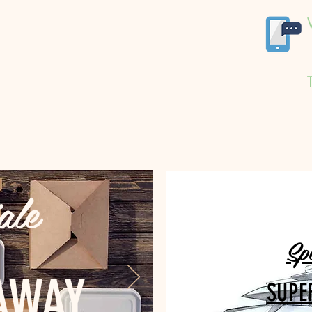
ale
Sp
AWAY
SUPE