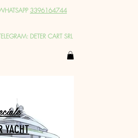
WHATSAPP
3396164744
TELEGRAM: DETER CART SRL
eciale
R YACHT