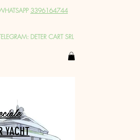
WHATSAPP
3396164744
TELEGRAM: DETER CART SRL
eciale
R YACHT