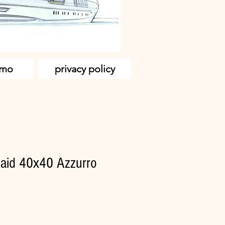
amo
privacy policy
rlaid 40x40 Azzurro
zo