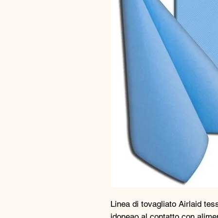
Linea di tovagliato Airlaid tes
idoneao al contatto con alimen