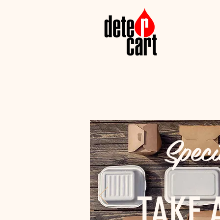
Speci
TAKE 