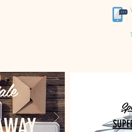
ale
Sp
AWAY
SUPE