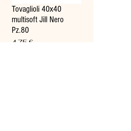
Tovaglioli 40x40
multisoft Jill Nero
Pz.80
Prezzo
4,75 €
Quantità
*
Aggiungi al carrello
Tovagliolo multistrato in pura
cellulosa, con finitura
micropuntata. Morbido e
piacevole da usare. Consistente