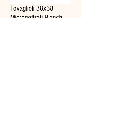
Tovaglioli 38x38
Microgoffrati Bianchi
Pz.40
Prezzo
1,19 €
Quantità
*
Aggiungi al carrello
Tovaglioli monouso a 2 veli in
pura cellulosa. Misura 38x38.
Cartone da 42 confezioni.