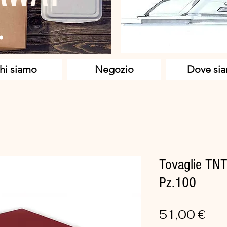
hi siamo
Negozio
Dove si
Tovaglie TN
Pz.100
Pre
51,00 €