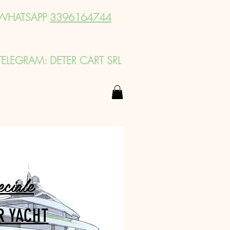
WHATSAPP
3396164744
TELEGRAM: DETER CART SRL
eciale
R YACHT