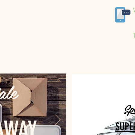
ale
Sp
AWAY
SUPE