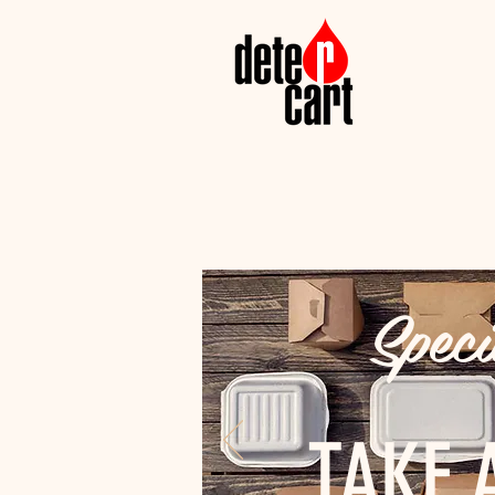
Speci
TAKE 