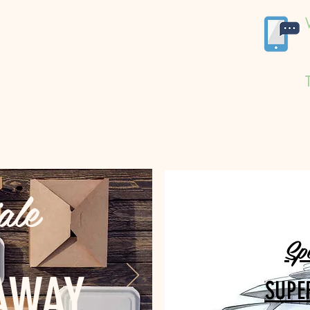
ale
Sp
AWAY
SUPE