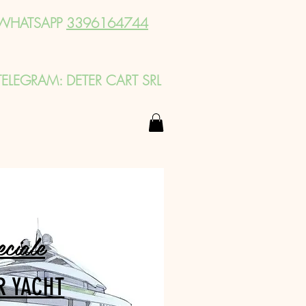
WHATSAPP
3396164744
TELEGRAM: DETER CART SRL
eciale
R YACHT