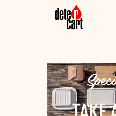
Speci
TAKE 