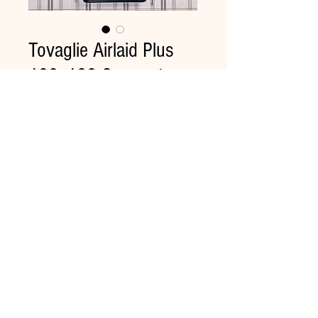
Tovaglie Airlaid Plus
100x100 Gourmet
Fumè Pz.100
Prezzo
60,92 €
Quantità
*
Aggiungi al carrello
Coprimacchia in airlaid in
100x100 carta a secco
compostabile.