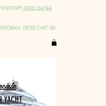
WHATSAPP
3396164744
TELEGRAM: DETER CART SRL
eciale
R YACHT