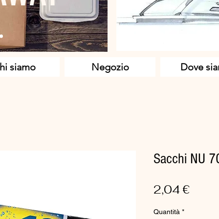
hi siamo
Negozio
Dove si
Sacchi NU 7
Prez
2,04 €
Quantità
*