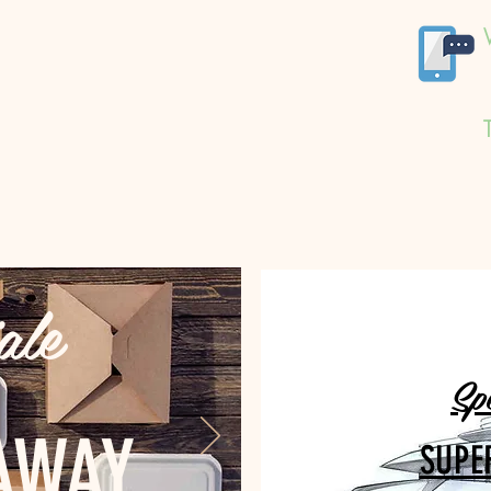
ale
Sp
AWAY
SUPE