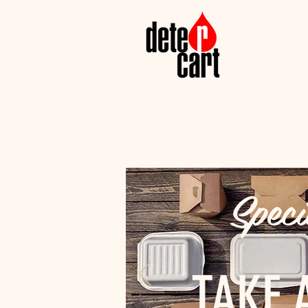
Speci
TAKE 