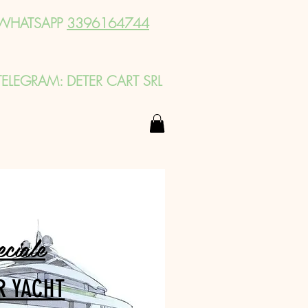
WHATSAPP
3396164744
TELEGRAM: DETER CART SRL
eciale
R YACHT