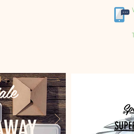
ale
Sp
AWAY
SUPE