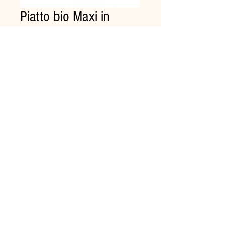
Piatto bio Maxi in
polpa di cellulosa d.26
Pz.50
Prezzo
6,00 €
Quantità
*
Aggiungi al carrello
100% biodegradabili e
compostabili.