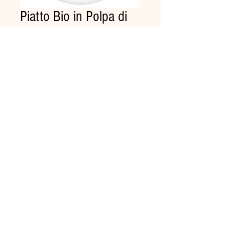
Piatto Bio in Polpa di
Cellulosa PIZZA
cm.32.5 Pz.50
Prezzo
11,98 €
Quantità
*
Aggiungi al carrello
100% biodegradabili e
compostabili.