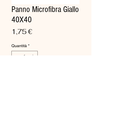
Panno Microfibra Giallo
40X40
Prezzo
1,75 €
Quantità
*
Aggiungi al carrello
Panno in tessuto di microfibra
tessile molto soffice e
consistente!
Struttura a riccio, che permette
di pulire per grande capillarità