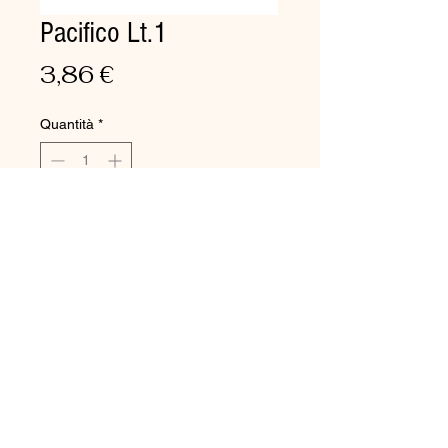
Pacifico Lt.1
Prezzo
3,86 €
Quantità
*
Aggiungi al carrello
Detergente multiuso profumato.
Detergente profumato a
deodorazione prolungata, per la
pulizia
giornaliera di pavimenti,
piastrelle e tutte le superfici
lavabili. Uso