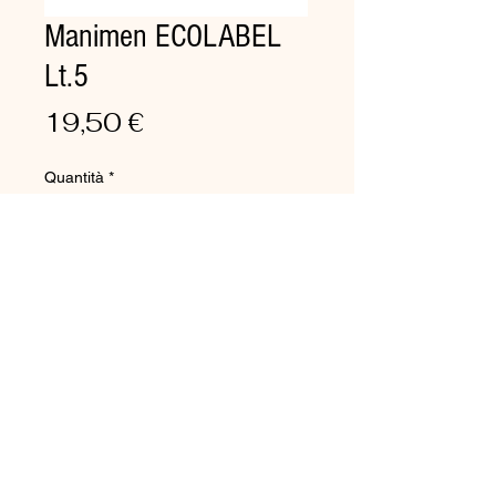
Manimen ECOLABEL
Lt.5
Prezzo
19,50 €
Quantità
*
Aggiungi al carrello
Sapone liquido Ecolabel
Sapone liquido perlato per mani
e corpo a pH fisiologico.
Indicato per palestre, alberghi,
comunità.