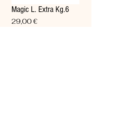
Magic L. Extra Kg.6
Prezzo
29,00 €
Quantità
*
Aggiungi al carrello
Formulato per acque dure e
medie
Detergente per lavaggio
stoviglie, posate e pentole con
ottimo potere sequestrante.
Risciacquo:
Normale.
Cartone da 2 pezzi.