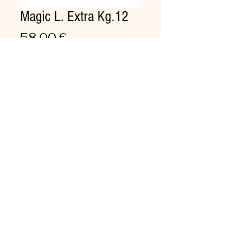
Magic L. Extra Kg.12
Prezzo
58,00 €
Quantità
*
Aggiungi al carrello
Formulato per acque dure e
medie
Detergente per lavaggio
stoviglie, posate e pentole con
ottimo potere sequestrante.
Risciacquo:
Normale.