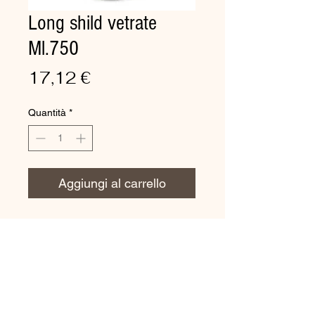
Long shild vetrate
Ml.750
Prezzo
17,12 €
Quantità
*
Aggiungi al carrello
LONG
SHILD
“Semipermanente”
TRATTAMENTI VETRO
ESTERNO
MIGLIORA LA VISIBILITA'