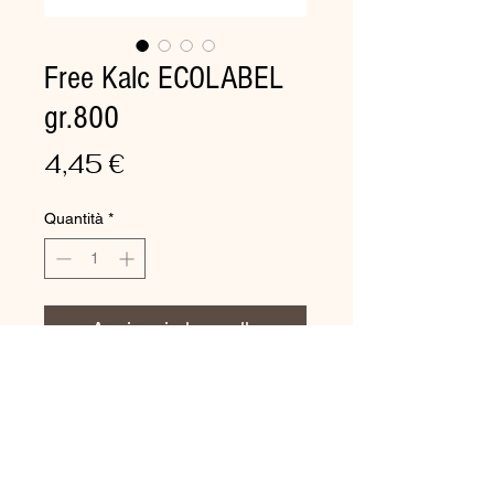
Free Kalc ECOLABEL
gr.800
Prezzo
4,45 €
Quantità
*
Aggiungi al carrello
DETERGENTE ANTICALCARE
“ECOLABEL” PER SANITARI E
RUBINETTERIE
Registrazione Ecolabel: