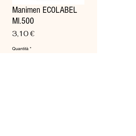
Manimen ECOLABEL
Ml.500
Prezzo
3,10 €
Quantità
*
Aggiungi al carrello
Sapone liquido Ecolabel
Sapone liquido perlato per mani
e corpo a pH fisiologico.
Indicato per palestre, alberghi,
comunità.