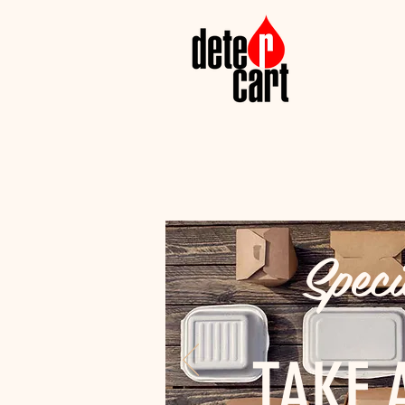
Speci
TAKE 