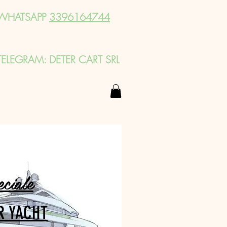
WHATSAPP
3396164744
TELEGRAM: DETER CART SRL
eciale
R YACHT