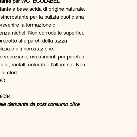
ostante per WC “ECOLABEL”
ante a base acida di origine naturale.
sincrostante per la pulizia quotidiana
 prevenire la formazione di
senza nichel. Non corrode le superfici.
prodotto alle pareti della tazza
izia e disincrostazione.
 veneziano, rivestimenti per pareti e
cidi, metalli colorati e l’alluminio. Non
di cloro!
SO.
.
0/034
ale derivante da post consumo oltre