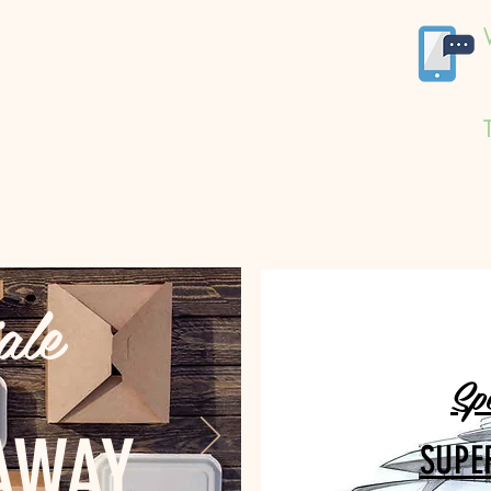
ale
Sp
AWAY
SUPE