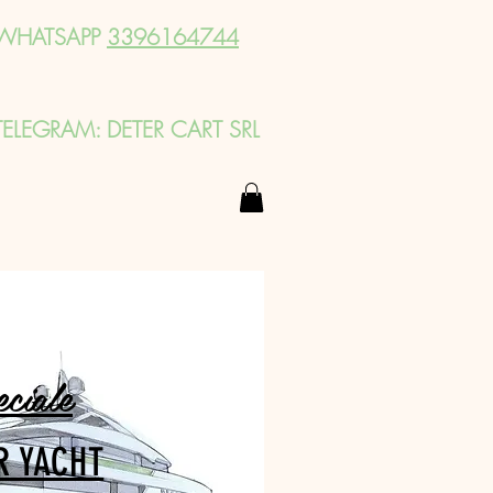
WHATSAPP
3396164744
TELEGRAM: DETER CART SRL
eciale
R YACHT