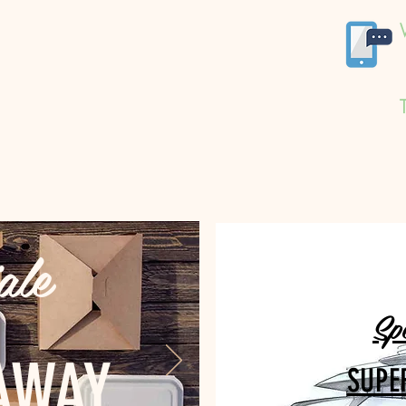
ale
Sp
AWAY
SUPE