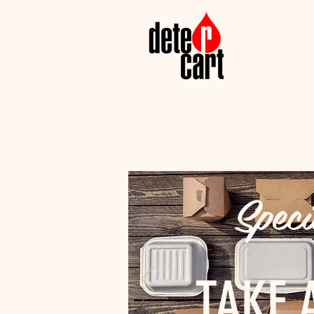
Speci
TAKE 