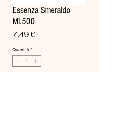
Essenza Smeraldo
Ml.500
Prezzo
7,49 €
Quantità
*
Aggiungi al carrello
Deodorante per ambienti
Profuma, deodora, deterge e
spolvera.
Elimina rapidamente gli odori
sgradevoli. Nebulizzare tal