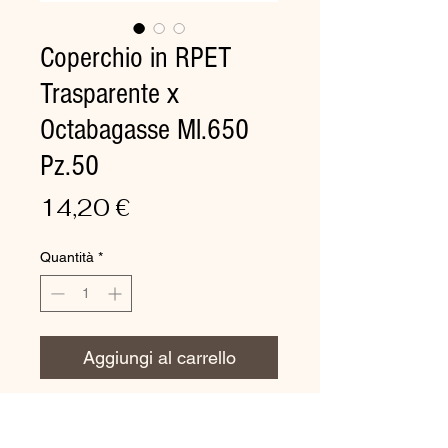
Coperchio in RPET
Trasparente x
Octabagasse Ml.650
Pz.50
Prezzo
14,20 €
Quantità
*
Aggiungi al carrello
Coperchio per 188141 650/900
ml Trasparente, 300 pz/cartone