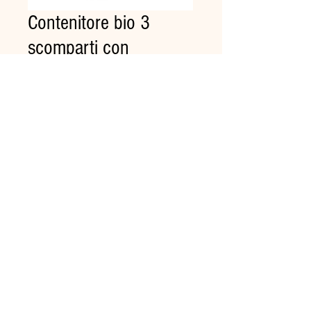
Contenitore bio 3
scomparti con
coperchio in polpa di
cellulosa Pz.50
Prezzo
18,58 €
Quantità
*
Aggiungi al carrello
100% biodegradabili e
compostabili.