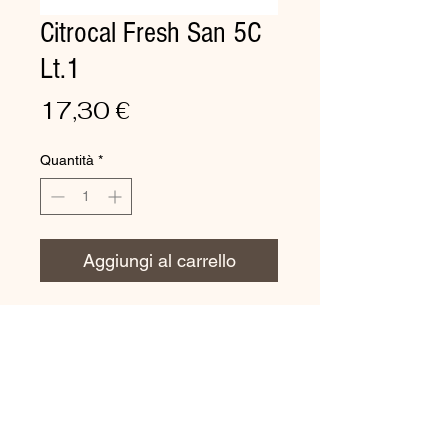
Citrocal Fresh San 5C
Lt.1
Prezzo
17,30 €
Quantità
*
Aggiungi al carrello
Per sanitari, piastrelle,
pavimenti piastrellati e
rubinetteria.
Detergente protettivo
antigoccia, disincrostante,