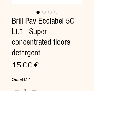
Brill Pav Ecolabel 5C
Lt.1 - Super
concentrated floors
detergent
Prezzo
15,00 €
Quantità
*
Aggiungi al carrello
For floors - manual and