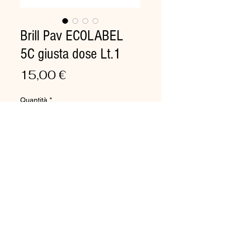
Brill Pav ECOLABEL
5C giusta dose Lt.1
Prezzo
15,00 €
Quantità
*
Aggiungi al carrello
Detergente "ECOLABEL" a
base alcoolica senza residui,
brillantante. Profumazione
caratteristica.