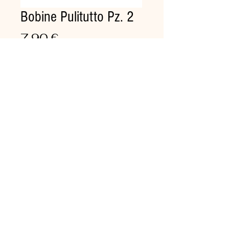
Bobine Pulitutto Pz. 2
Prezzo
7,90 €
Quantità
*
Aggiungi al carrello
Bobina di pura cellulosa, 2 veli,
microincollata, per alimenti.
strappi 334 - lunghezza strappo
220 mm - H.rotolo 247 mm -
mt. 73 a rotolo
confezione 2 rotoli