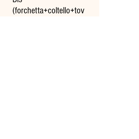
(forchetta+coltello+tov
agliolo) Cm.16,5 in
CPLA Pz.50
Prezzo
11,05 €
Quantità
*
Aggiungi al carrello
100% biodegradabile e
compostabile.