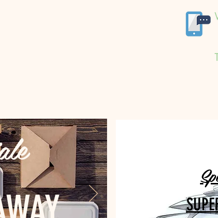
ale
Sp
AWAY
SUPE