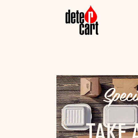
Speci
TAKE 