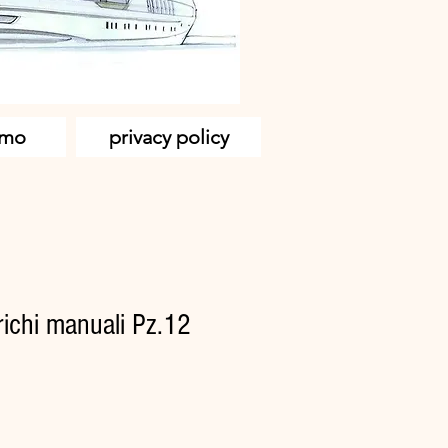
amo
privacy policy
richi manuali Pz.12
zzo