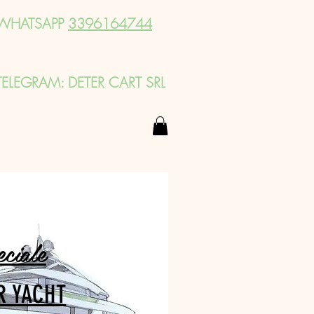
WHATSAPP
3396164744
TELEGRAM: DETER CART SRL
eciale
R YACHT