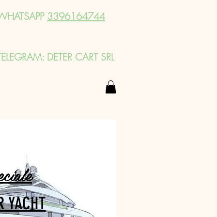
WHATSAPP
3396164744
TELEGRAM: DETER CART SRL
eciale
R YACHT