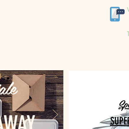
ale
Sp
AWAY
SUPE