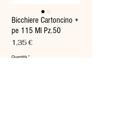
Bicchiere Cartoncino +
pe 115 Ml Pz.50
Prezzo
1,35 €
Quantità
*
Aggiungi al carrello
Bicchiere carta+pe ml.115,
Øcm6.2x6.3h
Prodotto idoneo al contatto con
bevande calde e fredde. Il