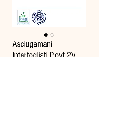
Asciugamani
Interfogliati P.ovt 2V
Pz.3150
Prezzo
26,39 €
Quantità
*
Aggiungi al carrello