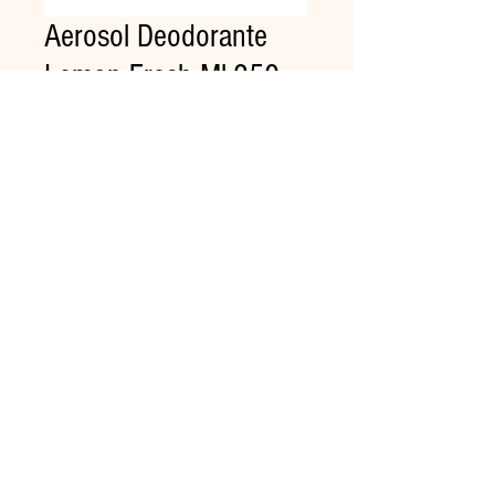
Aerosol Deodorante
Lemon Fresh Ml.250
Prezzo
7,56 €
Quantità
*
Aggiungi al carrello
Deodorante al profumo Lemon
Fresh per dispencer erogatori
automatici AIR CONTROL.
Cartone da 6 pezzi.