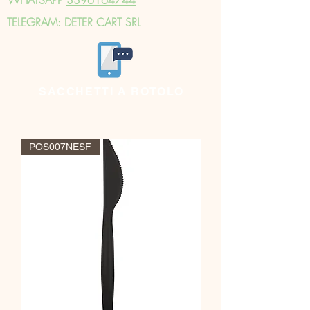
TELEGRAM: DETER CART SRL
SACCHETTI A ROTOLO
POS007NESF