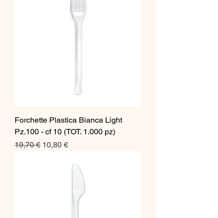
Forchette Plastica Bianca Light
Pz.100 - cf 10 (TOT. 1.000 pz)
Prezzo regolare
Prezzo scontato
19,70 €
10,80 €