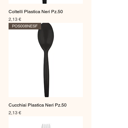
Coltelli Plastica Neri Pz.50
Prezzo
2,13 €
POS008NESF
Cucchiai Plastica Neri Pz.50
Prezzo
2,13 €