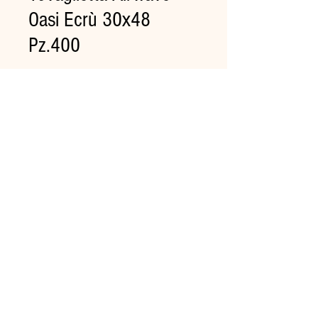
Oasi Ecrù 30x48
Pz.400
Prezzo
35,00 €
Quantità
*
Aggiungi al carrello
Una gamma di tovagliette in
carta
idonee al contatto alimentare
dal look naturale, igieniche
nel pratico cartone dispenser.
Con finitura Onda™.