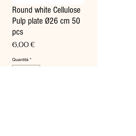
Round white Cellulose
Pulp plate Ø26 cm 50
pcs
Prezzo
6,00 €
Quantità
*
Aggiungi al carrello
Ecological alternative:
biodegradable and
compostable.
Rigid and highly resistant to